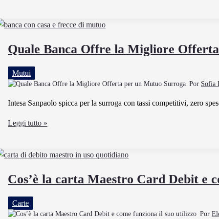
professionista
ordinario
può
emettere
Quale Banca Offre la Migliore Offert
fattura
a
Mutui
un
Por
Sofia 
forfettario
con
Intesa Sanpaolo spicca per la surroga con tassi competitivi, zero spe
ritenuta
Quale
Leggi tutto »
Banca
Offre
la
Migliore
Cos’è la carta Maestro Card Debit e co
Offerta
per
Carte
un
Por
El