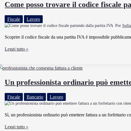
per
Come posso trovare il codice fiscale p
Autoconsumo
Esempio
Fiscale
Lavoro
Pratico
Por
Sofi
Scoprire il codice fiscale da una partita IVA è impossibile pubblicament
Come
Leggi tutto »
posso
trovare
il
codice
Un professionista ordinario può emette
fiscale
partendo
Fiscale
Bancario
Lavoro
dalla
partita
IVA
Sì, un professionista ordinario può emettere fattura a un forfettario c
Un
Leggi tutto »