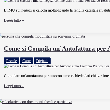
Por
Marco Rossi
online
L’IMU sui negozi si calcola moltiplicando la rendita catastale rivalut
Come
Leggi tutto »
si
calcola
l’Imu
sui
Come si Compila un’Autofattura per 
negozi
commerciali
Fiscale
Carte
Digitale
in
Po
Italia
Compilare un’autofattura per autoconsumo richiede dati chiave: intest
Come
Leggi tutto »
si
Compila
un’Autofattura