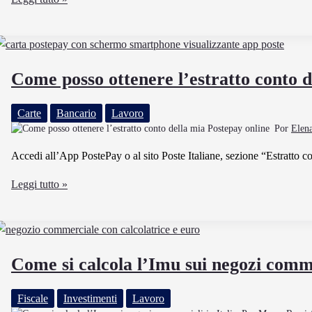
Ricaricare
la
Postepay
Direttamente
Come posso ottenere l’estratto conto d
dal
Tuo
Carte
Bancario
Lavoro
Conto
Por
Elen
Bancario
Accedi all’App PostePay o al sito Poste Italiane, sezione “Estratto co
Come
Leggi tutto »
posso
ottenere
l’estratto
conto
Come si calcola l’Imu sui negozi comme
della
mia
Fiscale
Investimenti
Lavoro
Postepay