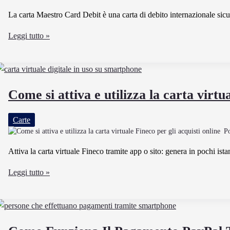
Mutuo
Surroga
La carta Maestro Card Debit è una carta di debito internazionale sicura
Cos’è
Leggi tutto »
la
carta
Maestro
Card
Come si attiva e utilizza la carta virtu
Debit
e
Carte
come
P
funziona
il
Attiva la carta virtuale Fineco tramite app o sito: genera in pochi istant
suo
Come
Leggi tutto »
utilizzo
si
attiva
e
utilizza