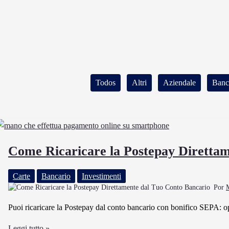
Filter
Todos
Altri
Aziendale
Banc
posts
by
category
Come Ricaricare la Postepay Direttam
Carte
Bancario
Investimenti
Por
Puoi ricaricare la Postepay dal conto bancario con bonifico SEPA: op
Come
Leggi tutto »