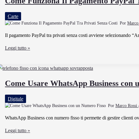
Come Funziona Il Pagamento PayPal T
la
carta
Carte
virtuale
Por
Marco
Fineco
per
Il pagamento PayPal tra privati senza costi avviene selezionando “Amic
gli
Come
Leggi tutto »
acquisti
Funziona
online
Il
Pagamento
PayPal
Come Usare WhatsApp Business con u
Tra
Privati
Digitale
Senza
Por
Marco Rossi
Costi
WhatsApp Business con numero fisso ti permette di gestire clienti ov
Come
Leggi tutto »
Usare