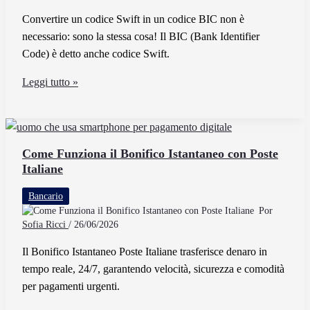
portafoglio
Convertire un codice Swift in un codice BIC non è
utenti
necessario: sono la stessa cosa! Il BIC (Bank Identifier
Code) è detto anche codice Swift.
Come
Leggi tutto »
Si
Converte
Un
Codice
Come Funziona il Bonifico Istantaneo con Poste
Italiane
Swift
In
Bancario
Un
Por
Codice
Sofia Ricci
/
26/06/2026
Bic
Il Bonifico Istantaneo Poste Italiane trasferisce denaro in
tempo reale, 24/7, garantendo velocità, sicurezza e comodità
per pagamenti urgenti.