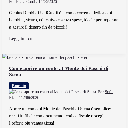
Por
Elena Conti
/
14/06/2026
Genius Bimbi di UniCredit è il conto corrente dedicato ai
bambini, sicuro, educativo e senza spese, ideale per imparare
a gestire il denaro fin da piccoli!
Cos’è
Leggi tutto »
Genius
Bimbi
di
UniCredit
Come aprire un conto al Monte dei Paschi di
Siena
e
Come
Bancario
Funziona
Por
Sofia
per
Ricci
/
12/06/2026
i
Aprire un conto al Monte dei Paschi di Siena è semplice:
Bambini
recati in filiale con documento, codice fiscale e scegli
l’offerta più vantaggiosa!