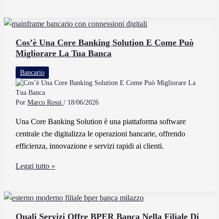
servizi
offre
la
banca
Cos’è Una Core Banking Solution E Come Può
Migliorare La Tua Banca
Olinda
Sas
Bancario
a
Milano
Por
Marco Rossi
/
18/06/2026
Una Core Banking Solution è una piattaforma software
centrale che digitalizza le operazioni bancarie, offrendo
efficienza, innovazione e servizi rapidi ai clienti.
Cos’è
Leggi tutto »
Una
Core
Banking
Solution
Quali Servizi Offre BPER Banca Nella Filiale Di