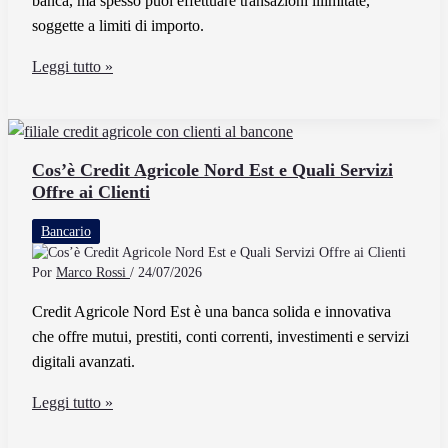
banca, ma spesso puoi effettuare transazioni illimitate,
soggette a limiti di importo.
Quanti
Leggi tutto »
Bonifici
Istantanei
Si
Possono
Cos’è Credit Agricole Nord Est e Quali Servizi
Offre ai Clienti
Effettuare
Ogni
Bancario
Giorno
Por
Marco Rossi
/
24/07/2026
Credit Agricole Nord Est è una banca solida e innovativa
che offre mutui, prestiti, conti correnti, investimenti e servizi
digitali avanzati.
Cos’è
Leggi tutto »
Credit