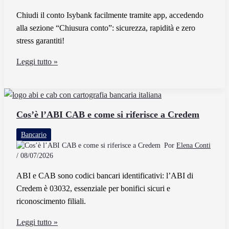
Chiudi il conto Isybank facilmente tramite app, accedendo
alla sezione “Chiusura conto”: sicurezza, rapidità e zero
stress garantiti!
Come
Leggi tutto »
Si
Può
Chiudere
il
Cos’è l’ABI CAB e come si riferisce a Credem
Conto
Bancario
Isybank
Por
Elena Conti
in
/
08/07/2026
Modo
ABI e CAB sono codici bancari identificativi: l’ABI di
Semplice
Credem è 03032, essenziale per bonifici sicuri e
e
riconoscimento filiali.
Sicuro
Cos’è
Leggi tutto »