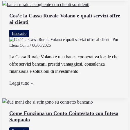
il
Conto
Cos’è la Cassa Rurale Volano e quali servizi offre
ai clienti
Corrente
Postale
Bancario
per
Por
i
Elena Conti
/
06/06/2026
Giovani
La Cassa Rurale Volano è una banca cooperativa locale che
offre servizi bancari, prestiti vantaggiosi, consulenza
finanziaria e soluzioni di investimento.
Cos’è
Leggi tutto »
la
Cassa
Rurale
Volano
Come Funziona un Conto Cointestato con Intesa
Sanpaolo
e
quali