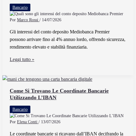
Conto
Bancario
Deposito
Por
Marco Rossi
/
14/07/2026
Gli interessi del conto deposito Mediobanca Premier
possono arrivare fino al 4% annuo lordo, offrendo sicurezza,
rendimento elevato e stabilità finanziaria.
Quali
Leggi tutto »
sono
gli
interessi
del
Come Si Trovano Le Coordinate Bancarie
Utilizzando L’IBAN
conto
deposito
Bancario
Mediobanca
Premier
Por
Elena Conti
/
13/07/2026
Le coordinate bancarie si ricavano dall’IBAN decifrando la