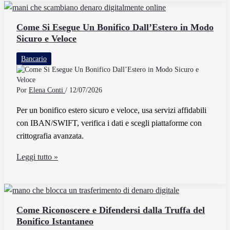
SWIFT
di
Come Si Esegue Un Bonifico Dall’Estero in Modo
Sicuro e Veloce
BIC
e
Bancario
A
Cosa
Serve
Por
Elena Conti
/
12/07/2026
Per un bonifico estero sicuro e veloce, usa servizi affidabili
con IBAN/SWIFT, verifica i dati e scegli piattaforme con
crittografia avanzata.
Come
Leggi tutto »
Si
Esegue
Un
Bonifico
Come Riconoscere e Difendersi dalla Truffa del
Bonifico Istantaneo
Dall’Estero