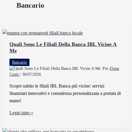
Bancario
Quali Sono Le Filiali Della Banca IBL Vicine A
Me
Bancario
Por
Elena
Conti
/
30/07/2026
Scopri subito le filiali IBL Banca più vicine: servizi
finanziari innovativi e consulenza personalizzata a portata di
mano!
Quali
Leggi tutto »
Sono
Le