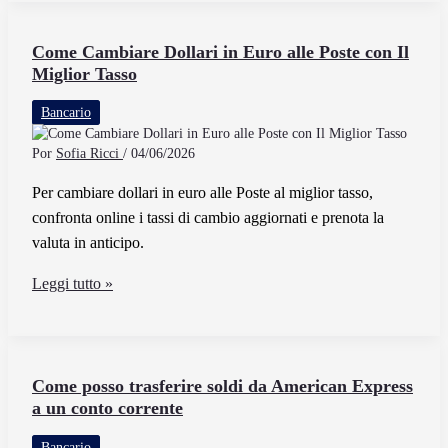
Termine
«Bic»
Come Cambiare Dollari in Euro alle Poste con Il
Miglior Tasso
e
Come
Bancario
Viene
Utilizzato
Por
Sofia Ricci
/
04/06/2026
Per cambiare dollari in euro alle Poste al miglior tasso,
confronta online i tassi di cambio aggiornati e prenota la
valuta in anticipo.
Come
Leggi tutto »
Cambiare
Dollari
in
Euro
Come posso trasferire soldi da American Express
a un conto corrente
alle
Poste
Bancario