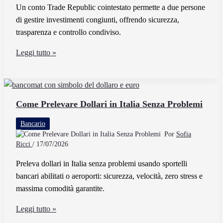
Un conto Trade Republic cointestato permette a due persone
Under
di gestire investimenti congiunti, offrendo sicurezza,
30
trasparenza e controllo condiviso.
Come
Leggi tutto »
Funziona
Un
Conto
Trade
Come Prelevare Dollari in Italia Senza Problemi
Republic
Bancario
Cointestato
Por
Sofia
Ricci
/
17/07/2026
Preleva dollari in Italia senza problemi usando sportelli
bancari abilitati o aeroporti: sicurezza, velocità, zero stress e
massima comodità garantite.
Come
Leggi tutto »
Prelevare