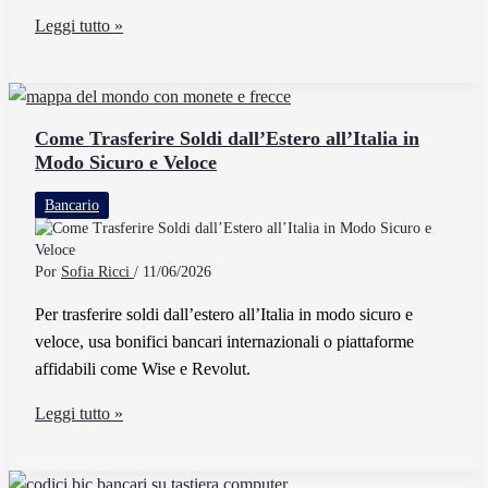
Come
Leggi tutto »
aprire
un
conto
al
Come Trasferire Soldi dall’Estero all’Italia in
Modo Sicuro e Veloce
Monte
dei
Bancario
Paschi
di
Siena
Por
Sofia Ricci
/
11/06/2026
Per trasferire soldi dall’estero all’Italia in modo sicuro e
veloce, usa bonifici bancari internazionali o piattaforme
affidabili come Wise e Revolut.
Come
Leggi tutto »
Trasferire
Soldi