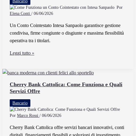
Bancario
servizi
Por
offre
Elena Conti
/
06/06/2026
ai
Un Conto Cointestato Intesa Sanpaolo garantisce gestione
clienti
condivisa, firme congiunte o disgiunte e massima flessibilità
operativa tra i titolari.
Come
Leggi tutto »
Funziona
un
Conto
Cointestato
Cherry Bank Cattolica: Come Funziona e Quali
Servizi Offre
con
Intesa
Bancario
Sanpaolo
Por
Marco Rossi
/
06/06/2026
Cherry Bank Cattolica offre servizi bancari innovativi, conti
digitali, finanziamenti flessibili e soluzioni di investimento