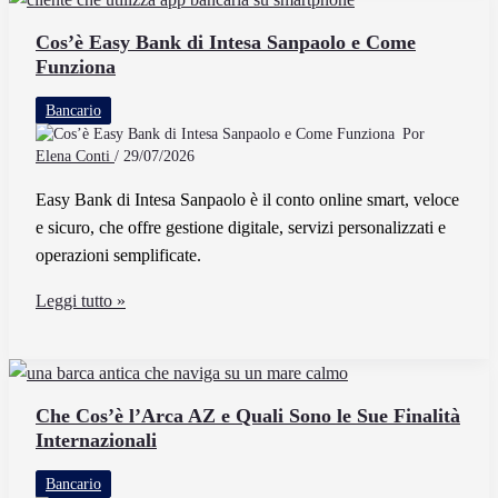
Filiali
Della
Cos’è Easy Bank di Intesa Sanpaolo e Come
Funziona
Banca
IBL
Bancario
Vicine
Por
A
Elena Conti
/
29/07/2026
Me
Easy Bank di Intesa Sanpaolo è il conto online smart, veloce
e sicuro, che offre gestione digitale, servizi personalizzati e
operazioni semplificate.
Cos’è
Leggi tutto »
Easy
Bank
di
Intesa
Che Cos’è l’Arca AZ e Quali Sono le Sue Finalità
Internazionali
Sanpaolo
e
Bancario
Come