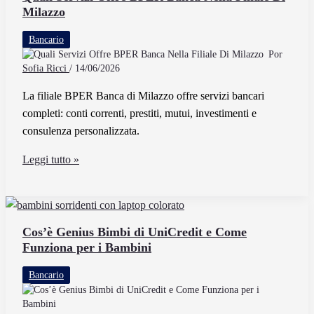
Milazzo
E
Come
Bancario
Può
Por
Migliorare
Sofia Ricci
/
14/06/2026
La
La filiale BPER Banca di Milazzo offre servizi bancari
Tua
completi: conti correnti, prestiti, mutui, investimenti e
Banca
consulenza personalizzata.
Quali
Leggi tutto »
Servizi
Offre
BPER
Banca
Cos’è Genius Bimbi di UniCredit e Come
Funziona per i Bambini
Nella
Filiale
Bancario
Di
Milazzo