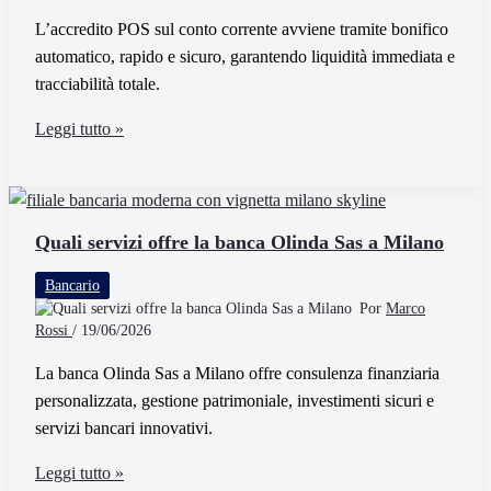
L’accredito POS sul conto corrente avviene tramite bonifico
automatico, rapido e sicuro, garantendo liquidità immediata e
tracciabilità totale.
Come
Leggi tutto »
Avviene
L’accredito
Pos
Sul
Quali servizi offre la banca Olinda Sas a Milano
Conto
Bancario
Corrente
Por
Marco
Bancario
Rossi
/
19/06/2026
La banca Olinda Sas a Milano offre consulenza finanziaria
personalizzata, gestione patrimoniale, investimenti sicuri e
servizi bancari innovativi.
Quali
Leggi tutto »