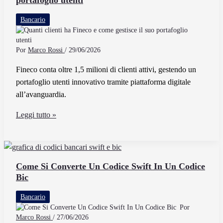
portafoglio utenti
E
Bancario
Il
Suo
Conto
Por
Marco Rossi
/
29/06/2026
Corrente
Fineco conta oltre 1,5 milioni di clienti attivi, gestendo un
portafoglio utenti innovativo tramite piattaforma digitale
all’avanguardia.
Quanti
Leggi tutto »
clienti
ha
Fineco
e
Come Si Converte Un Codice Swift In Un Codice
Bic
come
gestisce
Bancario
il
Por
suo
Marco Rossi
/
27/06/2026