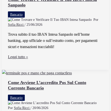
Sanpaolo
e
come
Bancario
si
Por
utilizza
Sofia Ricci
/
25/06/2026
nelle
Trova subito il tuo IBAN Intesa Sanpaolo nell’home
transazioni
banking, app ufficiale o sull’estratto conto, per pagamenti
bancarie
sicuri e transazioni tracciabili!
Come
Leggi tutto »
Trovare
e
Verificare
Il
Come Avviene L’accredito Pos Sul Conto
Corrente Bancario
Tuo
IBAN
Bancario
Intesa
Sanpaolo
Por
Sofia Ricci
/
20/06/2026