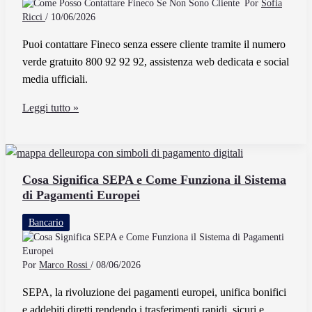
Por
Sofia
cosa
Ricci
/
10/06/2026
serve
Puoi contattare Fineco senza essere cliente tramite il numero
esattamente
verde gratuito 800 92 92 92, assistenza web dedicata e social
media ufficiali.
Come
Leggi tutto »
Posso
Contattare
Fineco
Se
Cosa Significa SEPA e Come Funziona il Sistema
di Pagamenti Europei
Non
Sono
Bancario
Cliente
Por
Marco Rossi
/
08/06/2026
SEPA, la rivoluzione dei pagamenti europei, unifica bonifici
e addebiti diretti rendendo i trasferimenti rapidi, sicuri e