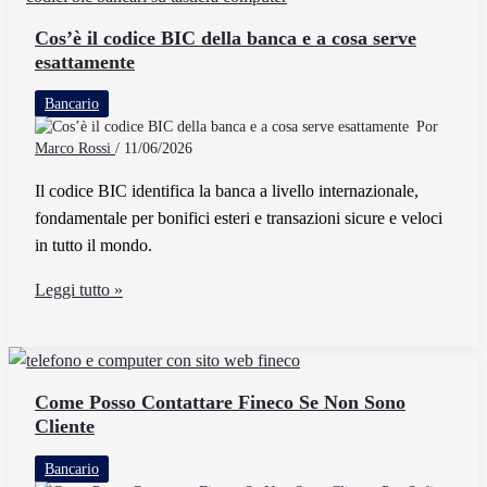
dall’Estero
all’Italia
Cos’è il codice BIC della banca e a cosa serve
esattamente
in
Modo
Bancario
Sicuro
Por
e
Marco Rossi
/
11/06/2026
Veloce
Il codice BIC identifica la banca a livello internazionale,
fondamentale per bonifici esteri e transazioni sicure e veloci
in tutto il mondo.
Cos’è
Leggi tutto »
il
codice
BIC
della
Come Posso Contattare Fineco Se Non Sono
Cliente
banca
e
Bancario
a