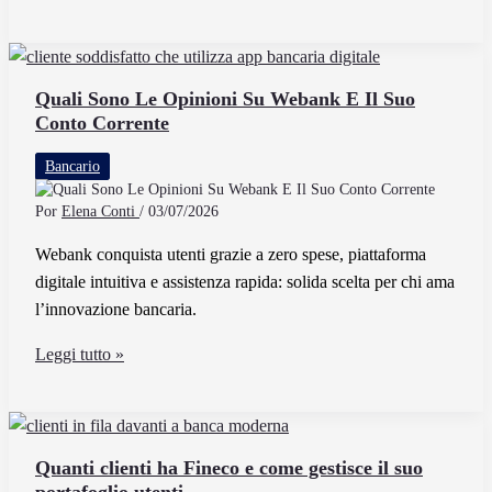
l’ABI
CAB
e
come
Quali Sono Le Opinioni Su Webank E Il Suo
Conto Corrente
si
riferisce
Bancario
a
Credem
Por
Elena Conti
/
03/07/2026
Webank conquista utenti grazie a zero spese, piattaforma
digitale intuitiva e assistenza rapida: solida scelta per chi ama
l’innovazione bancaria.
Quali
Leggi tutto »
Sono
Le
Opinioni
Su
Quanti clienti ha Fineco e come gestisce il suo
Webank