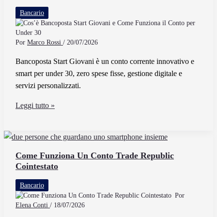
Direct
Bancario
E
Quali
Vantaggi
Por
Marco Rossi
/
20/07/2026
Offre
Bancoposta Start Giovani è un conto corrente innovativo e
smart per under 30, zero spese fisse, gestione digitale e
servizi personalizzati.
Cos’è
Leggi tutto »
Bancoposta
Start
Giovani
e
Come Funziona Un Conto Trade Republic
Cointestato
Come
Funziona
Bancario
il
Por
Conto
Elena Conti
/
18/07/2026
per