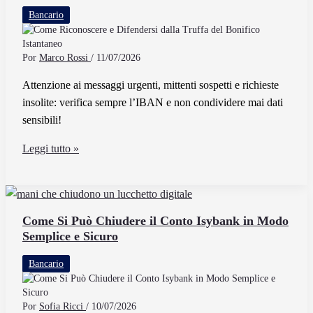
in
Bancario
Modo
Sicuro
e
Por
Marco Rossi
/
11/07/2026
Veloce
Attenzione ai messaggi urgenti, mittenti sospetti e richieste
insolite: verifica sempre l’IBAN e non condividere mai dati
sensibili!
Come
Leggi tutto »
Riconoscere
e
Difendersi
dalla
Come Si Può Chiudere il Conto Isybank in Modo
Semplice e Sicuro
Truffa
del
Bancario
Bonifico
Istantaneo
Por
Sofia Ricci
/
10/07/2026