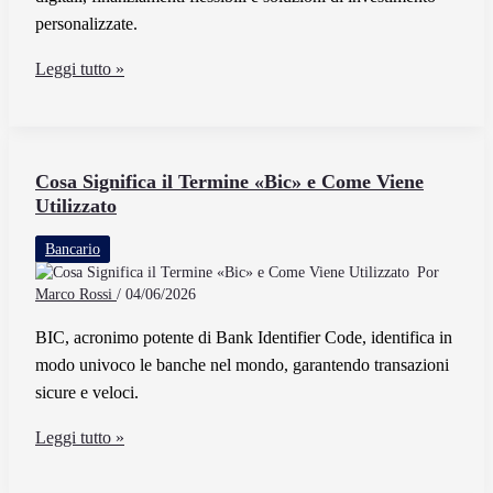
personalizzate.
Cherry
Leggi tutto »
Bank
Cattolica:
Come
Funziona
Cosa Significa il Termine «Bic» e Come Viene
Utilizzato
e
Quali
Bancario
Servizi
Por
Offre
Marco Rossi
/
04/06/2026
BIC, acronimo potente di Bank Identifier Code, identifica in
modo univoco le banche nel mondo, garantendo transazioni
sicure e veloci.
Cosa
Leggi tutto »
Significa
il