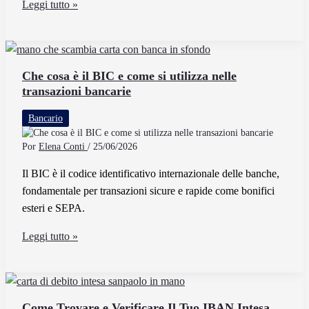
Come
Leggi tutto »
Funziona
il
Bonifico
Istantaneo
Che cosa è il BIC e come si utilizza nelle
transazioni bancarie
con
Poste
Bancario
Italiane
Por
Elena Conti
/
25/06/2026
Il BIC è il codice identificativo internazionale delle banche,
fondamentale per transazioni sicure e rapide come bonifici
esteri e SEPA.
Che
Leggi tutto »
cosa
è
il
BIC
Come Trovare e Verificare Il Tuo IBAN Intesa