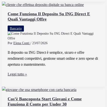
Agricole
Nord
Est
Come Funziona Il Deposito Su ING Direct E
Quali Vantaggi Offre
e
Quali
Bancario
Servizi
Offre
ai
Por
Elena Conti
/
23/07/2026
Clienti
Il deposito su ING Direct è semplice, sicuro e offre
rendimenti competitivi, gestione smart online e zero spese di
apertura o mantenimento.
Come
Leggi tutto »
Funziona
Il
Deposito
Su
Cos’è Bancoposta Start Giovani e Come
Funziona il Conto per Under 30
ING