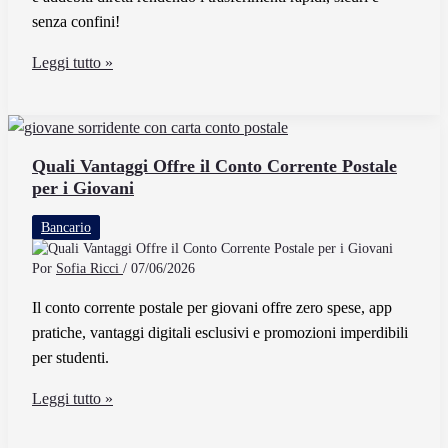
senza confini!
Cosa
Leggi tutto »
Significa
SEPA
e
Come
Quali Vantaggi Offre il Conto Corrente Postale
per i Giovani
Funziona
il
Bancario
Sistema
di
Por
Sofia Ricci
/
07/06/2026
Pagamenti
Il conto corrente postale per giovani offre zero spese, app
Europei
pratiche, vantaggi digitali esclusivi e promozioni imperdibili
per studenti.
Quali
Leggi tutto »
Vantaggi
Offre