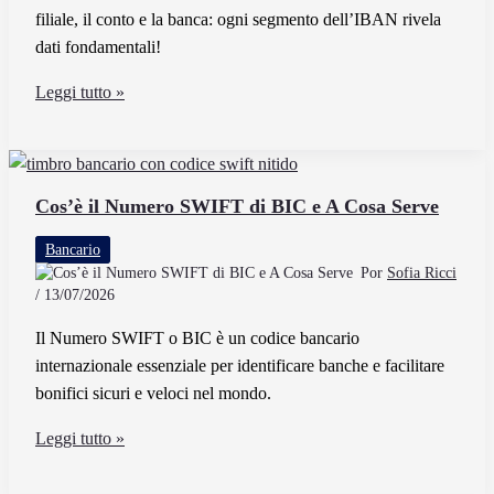
filiale, il conto e la banca: ogni segmento dell’IBAN rivela
dati fondamentali!
Come
Leggi tutto »
Si
Trovano
Le
Coordinate
Cos’è il Numero SWIFT di BIC e A Cosa Serve
Bancarie
Bancario
Utilizzando
Por
Sofia Ricci
L’IBAN
/
13/07/2026
Il Numero SWIFT o BIC è un codice bancario
internazionale essenziale per identificare banche e facilitare
bonifici sicuri e veloci nel mondo.
Cos’è
Leggi tutto »
il
Numero