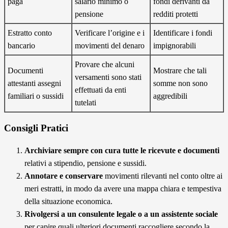
paga
salario minimo o
fondi derivanti da
pensione
redditi protetti
Estratto conto
Verificare l’origine e i
Identificare i fondi
bancario
movimenti del denaro
impignorabili
Provare che alcuni
Documenti
Mostrare che tali
versamenti sono stati
attestanti assegni
somme non sono
effettuati da enti
familiari o sussidi
aggredibili
tutelati
Consigli Pratici
Archiviare sempre con cura tutte le ricevute e documenti
relativi a stipendio, pensione e sussidi.
Annotare e conservare
movimenti rilevanti nel conto oltre ai
meri estratti, in modo da avere una mappa chiara e tempestiva
della situazione economica.
Rivolgersi a un consulente legale o a un assistente sociale
per capire quali ulteriori documenti raccogliere secondo la