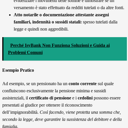
evidenziare i movimenti delle somme e dimostrare se un
versamento è stato effettuato da redditi tutelati o da altre fonti.
Atto notarile o documentazione attestante assegni
familiari, indennità o sussidi statali:
spesso tutelati dalla
legge e quindi non aggredibili.
Perché IsyBank Non Funziona Soluzioni e Guida ai
Problemi Comuni
Esempio Pratico
Ad esempio, se un pensionato ha un
conto corrente
sul quale
confluiscono esclusivamente la pensione minima e sussidi
assistenziali, il
certificato di pensione
e i
cedolini
possono essere
presentati al giudice per ottenere il riconoscimento
dell’impignorabilità.
Così facendo, viene protetta una somma che,
secondo la legge, deve garantire la sussistenza del debitore e della
famiglia.