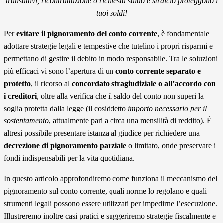
transattivi, ricontrattazione o richiesta saldo e stralcio proteggono i
tuoi soldi!
Per
evitare il pignoramento del conto corrente
, è fondamentale
adottare strategie legali e tempestive che tutelino i propri risparmi e
permettano di gestire il debito in modo responsabile. Tra le soluzioni
più efficaci vi sono l’apertura di un
conto corrente separato e
protetto
, il ricorso al
concordato stragiudiziale o all’accordo con
i creditori
, oltre alla verifica che il saldo del conto non superi la
soglia protetta dalla legge (il cosiddetto
importo necessario per il
sostentamento
, attualmente pari a circa una mensilità di reddito). È
altresì possibile presentare istanza al giudice per richiedere una
decrezione di pignoramento parziale
o limitato, onde preservare i
fondi indispensabili per la vita quotidiana.
In questo articolo approfondiremo come funziona il meccanismo del
pignoramento sul conto corrente, quali norme lo regolano e quali
strumenti legali possono essere utilizzati per impedirne l’esecuzione.
Illustreremo inoltre casi pratici e suggeriremo strategie fiscalmente e