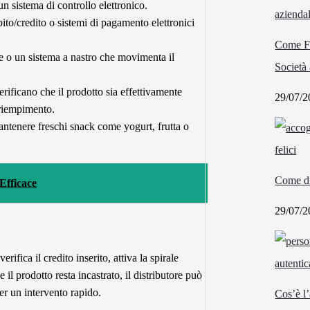
un sistema di controllo elettronico.
ito/credito o sistemi di pagamento elettronici
Come Fu
e o un sistema a nastro che movimenta il
Società 
erificano che il prodotto sia effettivamente
29/07/2
 riempimento.
tenere freschi snack come yogurt, frutta o
Come di
Efficace
29/07/2
verifica il credito inserito, attiva la spirale
 il prodotto resta incastrato, il distributore può
er un intervento rapido.
Cos’è l’