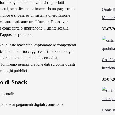
rnire agli utenti una varietà di prodotti
ole merci, semplicemente inserendo un pagamento
Quale B
mplice e si basa su un sistema di erogazione
Mutuo 
ascia automaticamente all’utente. Dopo aver
i come carte o smartphone, l’utente sceglie
30/07/2
l’apposito sportello.
o
di queste macchine, esplorando le componenti
ica interna di stoccaggio e distribuzione degli
butori automatici, tra cui la comodità,
Cos’è l
e, forniremo esempi pratici e dati su come questi
funziona
e luoghi pubblici.
30/07/2
o di Snack
amentali:
nconote ai pagamenti digitali come carte
Come si 