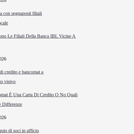
026
ono Le Filiali Della Banca IBL Vicine A
026
omat È Una Carta Di Credito O No Quali
 Differenze
026