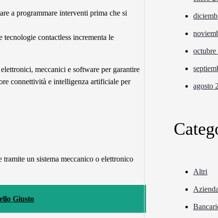
utare a programmare interventi prima che si
diciemb
noviem
e tecnologie contactless incrementa le
octubre
septiem
i elettronici, meccanici e software per garantire
e connettività e intelligenza artificiale per
agosto 
Categ
nte tramite un sistema meccanico o elettronico
Altri
Azienda
llo Giusto
Bancari