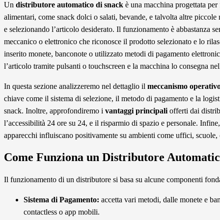
Un
distributore automatico di snack
è una macchina progettata per fo
alimentari, come snack dolci o salati, bevande, e talvolta altre picc
e selezionando l’articolo desiderato. Il funzionamento è abbastanza se
meccanico o elettronico che riconosce il prodotto selezionato e lo ril
inserito monete, banconote o utilizzato metodi di pagamento elettronic
l’articolo tramite pulsanti o touchscreen e la macchina lo consegna nel
In questa sezione analizzeremo nel dettaglio il
meccanismo operativ
chiave come il sistema di selezione, il metodo di pagamento e la logist
snack. Inoltre, approfondiremo i
vantaggi principali
offerti dai distri
l’accessibilità 24 ore su 24, e il risparmio di spazio e personale. Infin
apparecchi influiscano positivamente su ambienti come uffici, scuole, 
Come Funziona un Distributore Automatic
Il funzionamento di un distributore si basa su alcune componenti fond
Sistema di Pagamento:
accetta vari metodi, dalle monete e ba
contactless o app mobili.