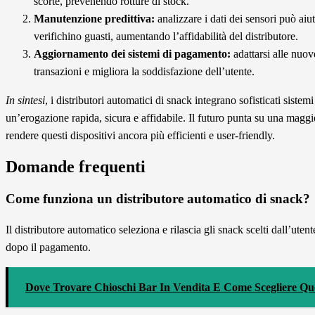
scorte, prevenendo rotture di stock.
Manutenzione predittiva:
analizzare i dati dei sensori può ai
verifichino guasti, aumentando l’affidabilità del distributore.
Aggiornamento dei sistemi di pagamento:
adattarsi alle nuov
transazioni e migliora la soddisfazione dell’utente.
In sintesi
, i distributori automatici di snack integrano sofisticati sistem
un’erogazione rapida, sicura e affidabile. Il futuro punta su una maggior
rendere questi dispositivi ancora più efficienti e user-friendly.
Domande frequenti
Come funziona un distributore automatico di snack?
Il distributore automatico seleziona e rilascia gli snack scelti dall’ute
dopo il pagamento.
Dove Trovare Chioschi Bar In Vendita E Come Scegliere Que