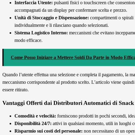
Interfaccia Utente:
pulsanti fisici o touchscreen che consenton
accompagnati da un display per confermare scelta e prezzo.
Unità di Stoccaggio e Dispensazione:
compartimenti o spirali 
individualmente e li rilasciano quando selezionati.
Sistema Logistico Interno:
meccanismi che evitano inceppament
modo efficace.
Come Posso Iniziare a Mettere Soldi Da Parte in Modo Effic
Quando l’utente effettua una selezione e completa il pagamento, la mac
meccanismo corrispondente al prodotto scelto. L’articolo viene quindi 
essere ritirato.
Vantaggi Offerti dai Distributori Automatici di Snack
Comodità e velocità:
forniscono prodotti in pochi secondi, idea
Disponibilità 24/7:
attivi in qualsiasi momento, utili in luoghi c
Risparmio sui costi del personale:
non necessitano di un opera