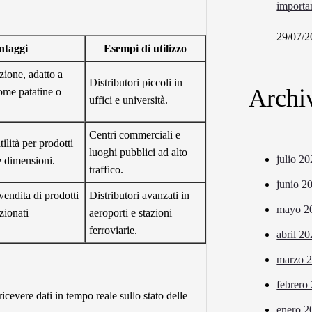
importa
29/07/2
ntaggi
Esempi di utilizzo
ione, adatto a
Distributori piccoli in
Archi
ome patatine o
uffici e università.
Centri commerciali e
ilità per prodotti
luoghi pubblici ad alto
julio 2
e dimensioni.
traffico.
junio 2
endita di prodotti
Distributori avanzati in
mayo 2
zionati
aeroporti e stazioni
ferroviarie.
abril 2
marzo 
febrero
ricevere dati in tempo reale sullo stato delle
enero 2