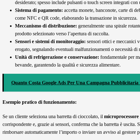
desiderato; spesso include pulsanti o touch screen integrati con 
Sistema di pagamento:
accetta monete, banconote, carte di deb
come NFC e QR code, elaborando la transazione in sicurezza.
Meccanismo di distribuzione:
generalmente una spirale rotant
prodotto selezionato verso l’apertura di raccolta.
Sensori e sistemi di monitoraggio:
sensori ottici e meccanici v
erogato, segnalando eventuali malfunzionamenti o necessità di
Unità di refrigerazione e conservazione:
fondamentale per man
bevande, garantendo la qualità e sicurezza alimentare.
Quanto Costa Google Ads Per Una Campagna Pubblicitaria 
Esempio pratico di funzionamento:
Se un cliente seleziona una barretta di cioccolato, il
microprocessore
corrispondente e, grazie ai sensori, conferma che la barretta è uscita. Se
rimborsare automaticamente l’importo o inviare un avviso al gestore p