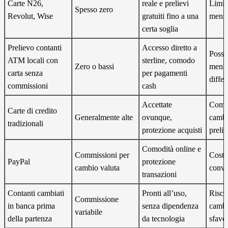
Carte N26,
reale e prelievi
Limiti
Spesso zero
Revolut, Wise
gratuiti fino a una
mensi
certa soglia
Prelievo contanti
Accesso diretto a
Possib
ATM locali con
sterline, comodo
Zero o bassi
mensi
carta senza
per pagamenti
diffe
commissioni
cash
Accettate
Comm
Carte di credito
Generalmente alte
ovunque,
cambi
tradizionali
protezione acquisti
preli
Comodità online e
Commissioni per
Costo
PayPal
protezione
cambio valuta
conve
transazioni
Contanti cambiati
Pronti all’uso,
Rischi
Commissione
in banca prima
senza dipendenza
cambi
variabile
della partenza
da tecnologia
sfavo