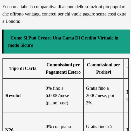
Ecco una tabella comparativa di alcune delle soluzioni più popolari
che offrono vantaggi concreti per chi vuole pagare senza costi extra
a Londra:
Come Si Può Creare Una Carta Di Credito Virtuale in
modo Sicuro
Commissioni per
Commissioni per
Tipo di Carta
T
Pagamenti Estero
Prelievi
0% fino a
Gratis fino a
In
Revolut
6.000€/mese
200€/mese, poi
te
(piano base)
2%
0% con piano
Gratis fino a 5
N26
In