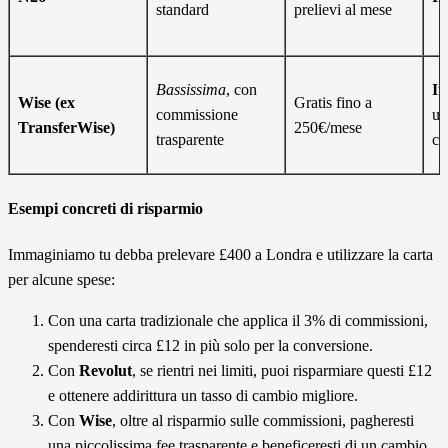
standard
prelievi al mese
Bassissima
, con
In
Wise (ex
Gratis fino a
commissione
un
TransferWise)
250€/mese
trasparente
co
Esempi concreti di risparmio
Immaginiamo tu debba prelevare £400 a Londra e utilizzare la carta
per alcune spese:
Con una carta tradizionale che applica il 3% di commissioni,
spenderesti circa £12 in più solo per la conversione.
Con
Revolut
, se rientri nei limiti, puoi risparmiare questi £12
e ottenere addirittura un tasso di cambio migliore.
Con
Wise
, oltre al risparmio sulle commissioni, pagheresti
una piccolissima fee trasparente e beneficeresti di un cambio