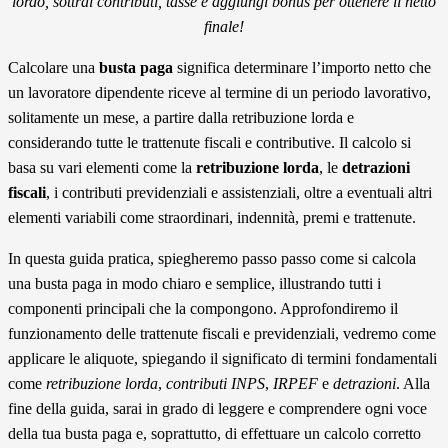
lordo, sottrai contributi, tasse e aggiungi bonus per ottenere il netto
finale!
Calcolare una
busta paga
significa determinare l’importo netto che
un lavoratore dipendente riceve al termine di un periodo lavorativo,
solitamente un mese, a partire dalla retribuzione lorda e
considerando tutte le trattenute fiscali e contributive. Il calcolo si
basa su vari elementi come la
retribuzione lorda
, le
detrazioni
fiscali
, i contributi previdenziali e assistenziali, oltre a eventuali altri
elementi variabili come straordinari, indennità, premi e trattenute.
In questa guida pratica, spiegheremo passo passo come si calcola
una busta paga in modo chiaro e semplice, illustrando tutti i
componenti principali che la compongono. Approfondiremo il
funzionamento delle trattenute fiscali e previdenziali, vedremo come
applicare le aliquote, spiegando il significato di termini fondamentali
come
retribuzione lorda
,
contributi INPS
,
IRPEF
e
detrazioni
. Alla
fine della guida, sarai in grado di leggere e comprendere ogni voce
della tua busta paga e, soprattutto, di effettuare un calcolo corretto