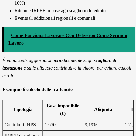
10%)
Ritenute IRPEF in base agli scaglioni di reddito
Eventuali addizionali regionali e comunali
Come Funziona Lavorare Con Deliveroo Come Secondo
Lavoro
È importante aggiornarsi periodicamente sugli
scaglioni di
tassazione
e sulle aliquote contributive in vigore, per evitare calcoli
errati.
Esempio di calcolo delle trattenute
Base imponibile
Tipologia
Aliquota
Im
(€)
Contributi INPS
1.650
9,19%
151,6
IRPEF (scaglione