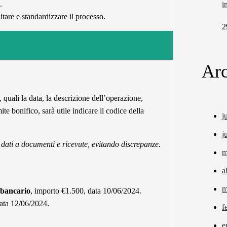
.
i
itare e standardizzare il processo.
2
Arc
, quali la data, la descrizione dell’operazione,
e bonifico, sarà utile indicare il codice della
j
j
i dati a documenti e ricevute, evitando discrepanze.
m
a
m
 bancario
, importo €1.500, data 10/06/2024.
data 12/06/2024.
f
e