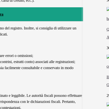
3
carta di credito, ecc.).
ra
 del registro. Inoltre, si consiglia di utilizzare un
Q
icati.
A
3
re errori o omissioni;
contrini, estratti conto) associati alle registrazioni;
sia facilmente consultabile e conservato in modo
I
Q
2
nato e leggibile. Le autorità fiscali possono effettuare
orrispondenza con le dichiarazioni fiscali. Pertanto,
 contestazioni.