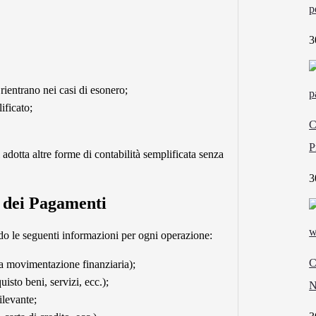
p
3
 rientrano nei casi di esonero;
ificato;
C
P
 adotta altre forme di contabilità semplificata senza
3
e dei Pagamenti
do le seguenti informazioni per ogni operazione:
C
la movimentazione finanziaria);
isto beni, servizi, ecc.);
N
ilevante;