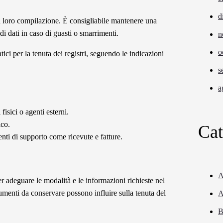
d
la loro compilazione. È consigliabile mantenere una
 di dati in caso di guasti o smarrimenti.
n
o
ici per la tenuta dei registri, seguendo le indicazioni
s
a
fisici o agenti esterni.
ico.
Cat
enti di supporto come ricevute e fatture.
A
r adeguare le modalità e le informazioni richieste nel
umenti da conservare possono influire sulla tenuta del
A
B