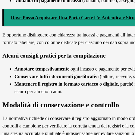
Modalità di pagamento o incasso
(contanti, bonifico, assegno, 
Dove Posso Acquistare Una Porta Carte LV Autentica e Sicu
È opportuno distinguere con chiarezza tra incassi e pagamenti all’interno
formato tabellare, con colonne dedicate per ciascuno dei dati sopra ind
Alcuni consigli pratici per la compilazione
Annotare tempestivamente
ogni incasso e pagamento per evita
Conservare tutti i documenti giustificativi
(fatture, ricevute, s
Mantenere il registro in formato cartaceo o digitale
, purché 
sicuro per almeno 5 anni.
Modalità di conservazione e controllo
La normativa richiede di conservare il registro aggiornato in modo ordi
controlli a campione per verificare la corretta tenuta dei registri e la c
una stesura accurata e puntuale è indispensabile per evitare sanzioni o