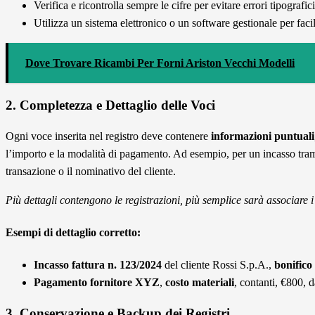
Verifica e ricontrolla sempre le cifre per evitare errori tipografici
Utilizza un sistema elettronico o un software gestionale per facil
Dove Trovare Ricambi Per Forni Ariston Vecchi Modelli
2. Completezza e Dettaglio delle Voci
Ogni voce inserita nel registro deve contenere
informazioni puntuali
l’importo e la modalità di pagamento. Ad esempio, per un incasso tramit
transazione o il nominativo del cliente.
Più dettagli contengono le registrazioni, più semplice sarà associare 
Esempi di dettaglio corretto:
Incasso fattura n. 123/2024
del cliente Rossi S.p.A.,
bonifico
Pagamento fornitore XYZ
,
costo materiali
, contanti, €800, 
3. Conservazione e Backup dei Registri