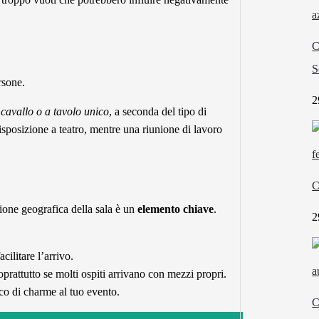
C
S
rsone.
2
i cavallo o a tavolo unico
, a seconda del tipo di
sposizione a teatro, mentre una riunione di lavoro
C
zione geografica della sala è un
elemento chiave
.
2
cilitare l’arrivo.
prattutto se molti ospiti arrivano con mezzi propri.
o di charme al tuo evento.
C