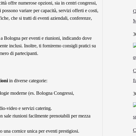
città offre numerose opzioni, sia in centri congressi,
 possono variare per capacità, servizi offerti e costi,
Q
che, che si tratti di eventi aziendali, conferenze,
M
3
to a Bologna per eventi e riunioni, indicando dove
nte inclusi. Inoltre, ti forniremo consigli pratici su
mero di partecipanti.
C
f
nioni
in diverse categorie:
nologie moderne (es. Bologna Congressi,
3
io-video e servizi catering.
on sale riunioni facilmente prenotabili per mezza
C
o una cornice unica per eventi prestigiosi.