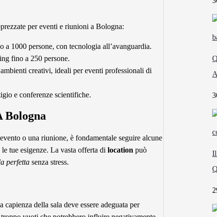
3
pprezzate per eventi e riunioni a Bologna:
no a 1000 persone, con tecnologia all’avanguardia.
ing fino a 250 persone.
Q
bienti creativi, ideali per eventi professionali di
A
tigio e conferenze scientifiche.
3
A Bologna
evento o una riunione, è fondamentale seguire alcune
e le tue esigenze. La vasta offerta di
location
può
I
la perfetta
senza stress.
Q
2
a capienza della sala deve essere adeguata per
 o troppo vuoti che potrebbero influire negativamente