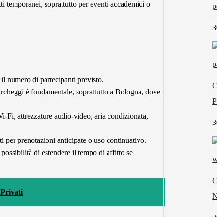
tti temporanei, soprattutto per eventi accademici o
p
3
il numero di partecipanti previsto.
C
parcheggi è fondamentale, soprattutto a Bologna, dove
P
-Fi, attrezzature audio-video, aria condizionata,
3
ti per prenotazioni anticipate o uso continuativo.
 possibilità di estendere il tempo di affitto se
C
Privati
N