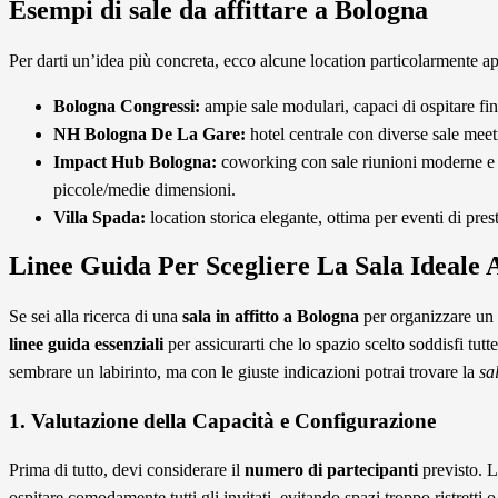
Esempi di sale da affittare a Bologna
Per darti un’idea più concreta, ecco alcune location particolarmente a
Bologna Congressi:
ampie sale modulari, capaci di ospitare fi
NH Bologna De La Gare:
hotel centrale con diverse sale meet
Impact Hub Bologna:
coworking con sale riunioni moderne e am
piccole/medie dimensioni.
Villa Spada:
location storica elegante, ottima per eventi di pres
Linee Guida Per Scegliere La Sala Ideale 
Se sei alla ricerca di una
sala in affitto a Bologna
per organizzare un 
linee guida essenziali
per assicurarti che lo spazio scelto soddisfi tutt
sembrare un labirinto, ma con le giuste indicazioni potrai trovare la
sa
1. Valutazione della Capacità e Configurazione
Prima di tutto, devi considerare il
numero di partecipanti
previsto. L
ospitare comodamente tutti gli invitati, evitando spazi troppo ristretti