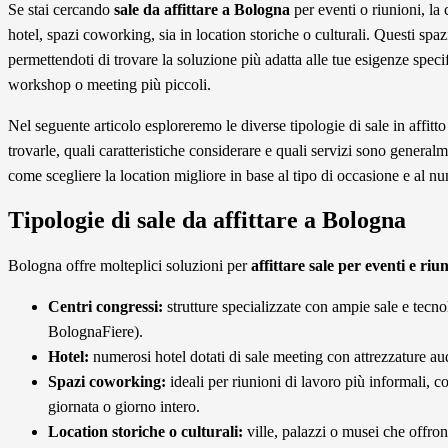
Se stai cercando
sale da affittare a Bologna
per eventi o riunioni, la 
hotel, spazi coworking, sia in location storiche o culturali. Questi spazi
permettendoti di trovare la soluzione più adatta alle tue esigenze specifi
workshop o meeting più piccoli.
Nel seguente articolo esploreremo le diverse tipologie di sale in affit
trovarle, quali caratteristiche considerare e quali servizi sono generalme
come scegliere la location migliore in base al tipo di occasione e al nu
Tipologie di sale da affittare a Bologna
Bologna offre molteplici soluzioni per
affittare sale per eventi e riu
Centri congressi:
strutture specializzate con ampie sale e tec
BolognaFiere).
Hotel:
numerosi hotel dotati di sale meeting con attrezzature aud
Spazi coworking:
ideali per riunioni di lavoro più informali, c
giornata o giorno intero.
Location storiche o culturali:
ville, palazzi o musei che offron