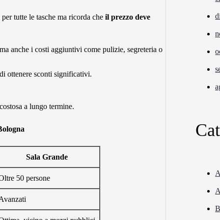
d
i per tutte le tasche ma ricorda che
il prezzo deve
n
a anche i costi aggiuntivi come pulizie, segreteria o
o
s
i ottenere sconti significativi.
a
costosa a lungo termine.
Cat
 Bologna
Sala Grande
A
Oltre 50 persone
A
Avanzati
B