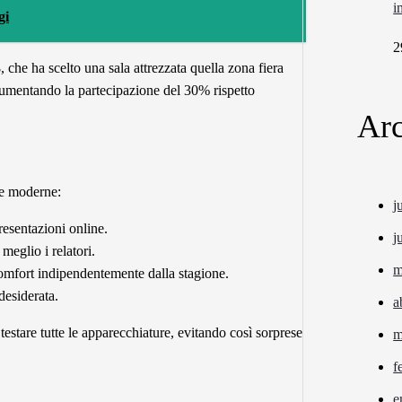
i
gi
2
3
, che ha scelto una sala attrezzata quella zona fiera
, aumentando la partecipazione del 30% rispetto
Arc
gie moderne:
j
resentazioni online.
j
meglio i relatori.
m
omfort indipendentemente dalla stagione.
desiderata.
a
testare tutte le apparecchiature, evitando così sorprese
m
f
e