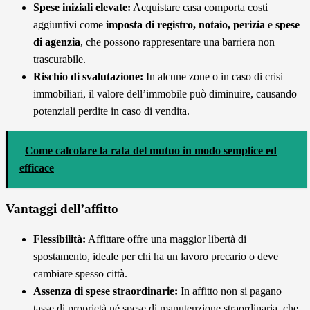
Spese iniziali elevate:
Acquistare casa comporta costi
aggiuntivi come
imposta di registro, notaio, perizia
e
spese
di agenzia
, che possono rappresentare una barriera non
trascurabile.
Rischio di svalutazione:
In alcune zone o in caso di crisi
immobiliari, il valore dell’immobile può diminuire, causando
potenziali perdite in caso di vendita.
Come calcolare la rata del mutuo in modo semplice ed
efficace
Vantaggi dell’affitto
Flessibilità:
Affittare offre una maggior libertà di
spostamento, ideale per chi ha un lavoro precario o deve
cambiare spesso città.
Assenza di spese straordinarie:
In affitto non si pagano
tasse di proprietà né spese di manutenzione straordinaria, che