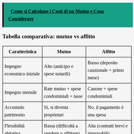
Come si Calcolano i Costi di un Mutuo e Cosa
Considerare
Tabella comparativa: mutuo vs affitto
Caratteristica
Mutuo
Affitto
Basso (deposito
Impegno
Alto (anticipo e
cauzionale + primo
economico iniziale
spese notarili)
mese)
Rate mutuo + spese
Canone + spese
Impegno mensile
condominiali + tasse
condominiali
Accumulo
Si, si diventa
No, il pagamento è
patrimonio
proprietari
una spesa
Flessibilità
Bassa (difficoltà a
Alta (contratti brevi e
abitativa
vendere o affittare)
rinnovabili)